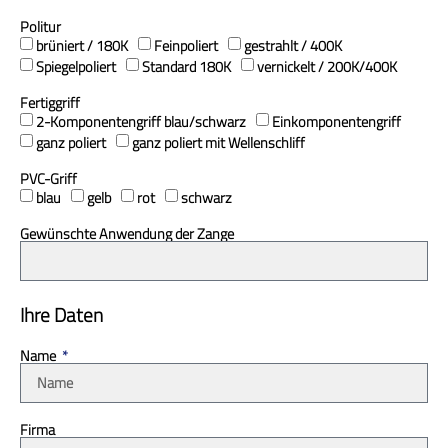
Politur
brüniert / 180K
Feinpoliert
gestrahlt / 400K
Spiegelpoliert
Standard 180K
vernickelt / 200K/400K
Fertiggriff
2-Komponentengriff blau/schwarz
Einkomponentengriff
ganz poliert
ganz poliert mit Wellenschliff
PVC-Griff
blau
gelb
rot
schwarz
Gewünschte Anwendung der Zange
Ihre Daten
Name
Firma